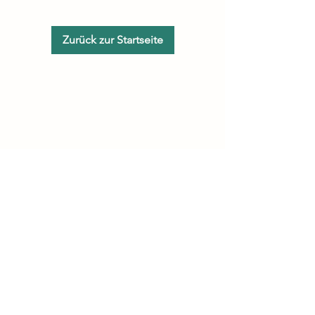
Zurück zur Startseite
Kontakt
AGB
©2023 von Antonie Hagel
www.antonie-hagel.de
www.amrha-coaching.com
Impressum